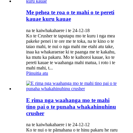
Me pehea te roa o te mahi o te pereti
kauae kuru kauae
na te kaiwhakahaere i te 24-12-18
Ko te Crusher te taputapu mo te kuru i nga mea
pakeke penei i te ore me te toka, na te kino o te
taiao mahi, te nui o nga mahi me etahi atu take,
inaa ka whakaraerae ki te paanga me te kakahu,
ka mutu ka pakaru. Mo te kaihoroi kauae, ko te
pereti kauae te waahanga mahi matua, i roto i te
mahi mahi, t...
Pānuitia atu
E rima nga waahanga mo te mahi
tino pai o te punaha whakahinuhinu
crusher
na te kaiwhakahaere i te 24-12-12
Ko te nui o te pāmahana o te hinu pakaru he raru