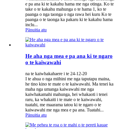
e pa ana ki te kakahu hama me nga otinga. Ko te
take o te kakahu mahunga o te hama 1, ko te
paanga o nga taonga o nga rawa hei kuru Ko te
paanga o te taonga ka pakaru ki te kakahu hama
inclu...
Pānuitia atu
He aha nga mea e pa ana ki te ngaro
o te kaiwawahi
na te kaiwhakahaere i te 24-12-20
I te ahua o nga miihini me nga taputapu maina,
he tino kino te mate o te kaiwawahi. Ma tenei ka
maha nga umanga kaiwawahi me nga
kaiwhakamahi mahunga, hei whakaoti i tenei
raru, ka whakaiti i te mate o te kaiwawahi,
tuatahi, me maarama tatou ki te ngaro o te
kaiwawahi me nga mea e pa ana. Tuatahi...
Pānuitia atu