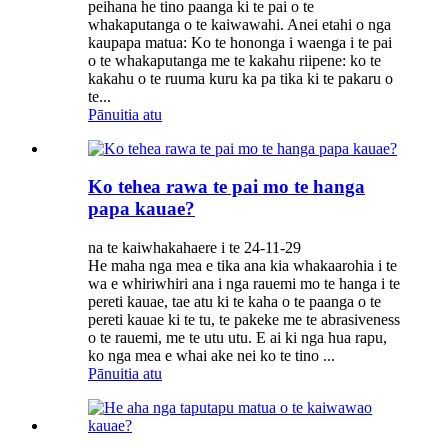
peihana he tino paanga ki te pai o te
whakaputanga o te kaiwawahi. Anei etahi o nga
kaupapa matua: Ko te hononga i waenga i te pai
o te whakaputanga me te kakahu riipene: ko te
kakahu o te ruuma kuru ka pa tika ki te pakaru o
te...
Pānuitia atu
Ko tehea rawa te pai mo te hanga
papa kauae?
na te kaiwhakahaere i te 24-11-29
He maha nga mea e tika ana kia whakaarohia i te
wa e whiriwhiri ana i nga rauemi mo te hanga i te
pereti kauae, tae atu ki te kaha o te paanga o te
pereti kauae ki te tu, te pakeke me te abrasiveness
o te rauemi, me te utu utu. E ai ki nga hua rapu,
ko nga mea e whai ake nei ko te tino ...
Pānuitia atu