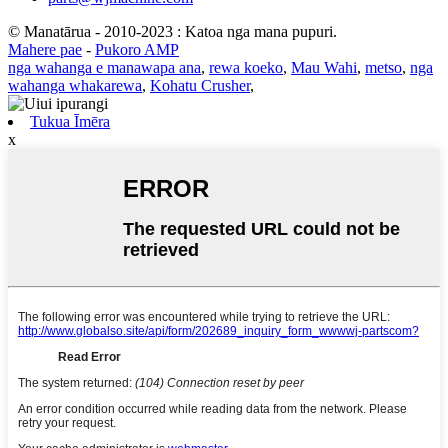
© Manatārua - 2010-2023 : Katoa nga mana pupuri.
Mahere pae
-
Pukoro AMP
nga wahanga e manawapa ana
,
rewa koeko
,
Mau Wahi
,
metso
,
nga
wahanga whakarewa
,
Kohatu Crusher
,
Tukua Īmēra
x