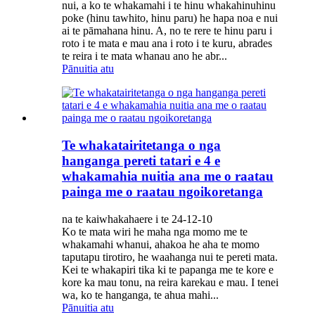
nui, a ko te whakamahi i te hinu whakahinuhinu
poke (hinu tawhito, hinu paru) he hapa noa e nui
ai te pāmahana hinu. A, no te rere te hinu paru i
roto i te mata e mau ana i roto i te kuru, abrades
te reira i te mata whanau ano he abr...
Pānuitia atu
Te whakatairitetanga o nga
hanganga pereti tatari e 4 e
whakamahia nuitia ana me o raatau
painga me o raatau ngoikoretanga
na te kaiwhakahaere i te 24-12-10
Ko te mata wiri he maha nga momo me te
whakamahi whanui, ahakoa he aha te momo
taputapu tirotiro, he waahanga nui te pereti mata.
Kei te whakapiri tika ki te papanga me te kore e
kore ka mau tonu, na reira karekau e mau. I tenei
wa, ko te hanganga, te ahua mahi...
Pānuitia atu