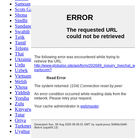
Samoan
Scots Gaelic
Shona
Sindhi
Sundanese
Swahili
Tajik
Tamil
Telugu
Thai
Ukrainian
Urdu
Uzbek
Vietnamese
Welsh
Xhosa
Yiddish
Yoruba
Zulu
Kinyarwanda
Tatar
Oriya
Turkmen
Uyghur