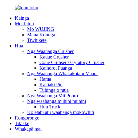
Kainga
Mo Tatou
Mo WUJING
Mana Kounga
Tiwhikete
Hua
Nga Waahanga Crusher
Kauae Crusher
Cone Cruhser / Gyratory Crusher
Kaihoroi Paanga
Nga Waahanga Whakakotahi Maara
Hama
Kaitiaki Pin
Tuhinga o mua
Nga Waahanga Mii Pooro
Nga waahanga miihini miihini
Huu Track
Ko etahi atu waahanga mokowhiti
Rongorongo
Tikiake
Whakapā mai