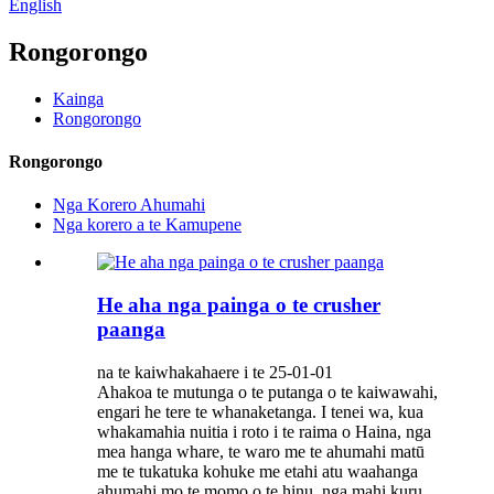
English
Rongorongo
Kainga
Rongorongo
Rongorongo
Nga Korero Ahumahi
Nga korero a te Kamupene
He aha nga painga o te crusher
paanga
na te kaiwhakahaere i te 25-01-01
Ahakoa te mutunga o te putanga o te kaiwawahi,
engari he tere te whanaketanga. I tenei wa, kua
whakamahia nuitia i roto i te raima o Haina, nga
mea hanga whare, te waro me te ahumahi matū
me te tukatuka kohuke me etahi atu waahanga
ahumahi mo te momo o te hinu, nga mahi kuru