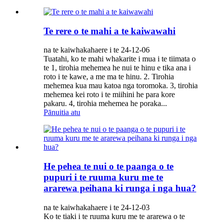
Te rere o te mahi a te kaiwawahi
na te kaiwhakahaere i te 24-12-06
Tuatahi, ko te mahi whakarite i mua i te tiimata o
te 1, tirohia mehemea he nui te hinu e tika ana i
roto i te kawe, a me ma te hinu. 2. Tirohia
mehemea kua mau katoa nga toromoka. 3, tirohia
mehemea kei roto i te miihini he para kore
pakaru. 4, tirohia mehemea he poraka...
Pānuitia atu
He pehea te nui o te paanga o te
pupuri i te ruuma kuru me te
ararewa peihana ki runga i nga hua?
na te kaiwhakahaere i te 24-12-03
Ko te tiaki i te ruuma kuru me te ararewa o te