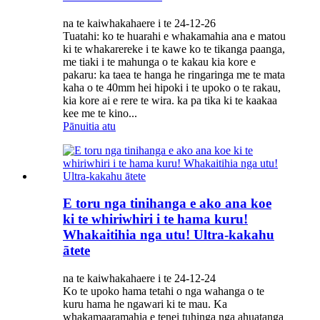
na te kaiwhakahaere i te 24-12-26
Tuatahi: ko te huarahi e whakamahia ana e matou
ki te whakarereke i te kawe ko te tikanga paanga,
me tiaki i te mahunga o te kakau kia kore e
pakaru: ka taea te hanga he ringaringa me te mata
kaha o te 40mm hei hipoki i te upoko o te rakau,
kia kore ai e rere te wira. ka pa tika ki te kaakaa
kee me te kino...
Pānuitia atu
E toru nga tinihanga e ako ana koe
ki te whiriwhiri i te hama kuru!
Whakaitihia nga utu! Ultra-kakahu
ātete
na te kaiwhakahaere i te 24-12-24
Ko te upoko hama tetahi o nga wahanga o te
kuru hama he ngawari ki te mau. Ka
whakamaaramahia e tenei tuhinga nga ahuatanga