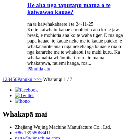
He aha nga taputapu matua o te
kaiwawao kauae?
na te kaiwhakahaere i te 24-11-25
Ko te kaiwhatu kauae e mohiotia ana ko te jaw
break, e mohiotia ana ko te waha tiger. E rua nga
papa kauae, te kauae neke me te kauae pateko, e
whakataurite ana i nga nekehanga kauae e rua o
nga kararehe me te whakaoti i te mahi kuru. Ka
whakamahia whānuitia i roto i te maina
whakarewa, rauemi hanga, roa...
Pānuitia atu
1
2
3
4
5
6
Panuku >
>>
Whārangi 1 / 7
Whakapā mai
Zhejiang Wujing Machine Manufacture Co., Ltd.
+86 13958068411
parts@wjmachine.com