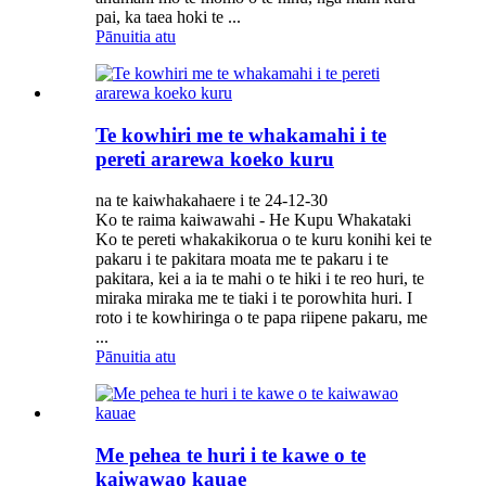
pai, ka taea hoki te ...
Pānuitia atu
Te kowhiri me te whakamahi i te
pereti ararewa koeko kuru
na te kaiwhakahaere i te 24-12-30
Ko te raima kaiwawahi - He Kupu Whakataki
Ko te pereti whakakikorua o te kuru konihi kei te
pakaru i te pakitara moata me te pakaru i te
pakitara, kei a ia te mahi o te hiki i te reo huri, te
miraka miraka me te tiaki i te porowhita huri. I
roto i te kowhiringa o te papa riipene pakaru, me
...
Pānuitia atu
Me pehea te huri i te kawe o te
kaiwawao kauae