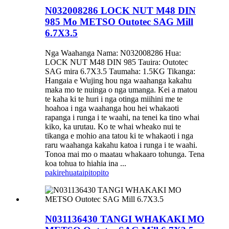
N032008286 LOCK NUT M48 DIN
985 Mo METSO Outotec SAG Mill
6.7X3.5
Nga Waahanga Nama: N032008286 Hua:
LOCK NUT M48 DIN 985 Tauira: Outotec
SAG mira 6.7X3.5 Taumaha: 1.5KG Tikanga:
Hangaia e Wujing hou nga waahanga kakahu
maka mo te nuinga o nga umanga. Kei a matou
te kaha ki te huri i nga otinga miihini me te
hoahoa i nga waahanga hou hei whakaoti
rapanga i runga i te waahi, na tenei ka tino whai
kiko, ka urutau. Ko te whai wheako nui te
tikanga e mohio ana tatou ki te whakaoti i nga
raru waahanga kakahu katoa i runga i te waahi.
Tonoa mai mo o maatau whakaaro tohunga. Tena
koa tohua to hiahia ina ...
pakirehua
taipitopito
N031136430 TANGI WHAKAKI MO