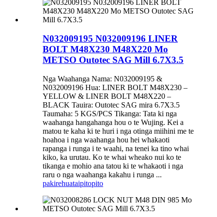
N032009195 N032009196 LINER
BOLT M48X230 M48X220 Mo
METSO Outotec SAG Mill 6.7X3.5
Nga Waahanga Nama: N032009195 &
N032009196 Hua: LINER BOLT M48X230 –
YELLOW & LINER BOLT M48X220 –
BLACK Tauira: Outotec SAG mira 6.7X3.5
Taumaha: 5 KGS/PCS Tikanga: Tata ki nga
waahanga hangahanga hou o te Wujing. Kei a
matou te kaha ki te huri i nga otinga miihini me te
hoahoa i nga waahanga hou hei whakaoti
rapanga i runga i te waahi, na tenei ka tino whai
kiko, ka urutau. Ko te whai wheako nui ko te
tikanga e mohio ana tatou ki te whakaoti i nga
raru o nga waahanga kakahu i runga ...
pakirehua
taipitopito