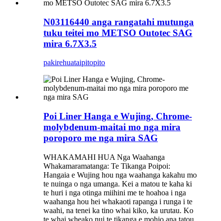
N03116440 anga rangatahi mutunga
tuku teitei mo METSO Outotec SAG
mira 6.7X3.5
pakirehua
taipitopito
Poi Liner Hanga e Wujing, Chrome-
molybdenum-maitai mo nga mira
poroporo me nga mira SAG
WHAKAMAHI HUA Nga Waahanga
Whakamaramatanga: Te Tikanga Poipoi:
Hangaia e Wujing hou nga waahanga kakahu mo
te nuinga o nga umanga. Kei a matou te kaha ki
te huri i nga otinga miihini me te hoahoa i nga
waahanga hou hei whakaoti rapanga i runga i te
waahi, na tenei ka tino whai kiko, ka urutau. Ko
te whai wheako nui te tikanga e mohio ana tatou