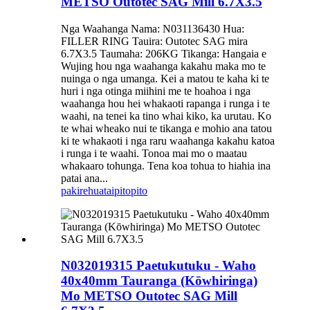
METSO Outotec SAG Mill 6.7X3.5
Nga Waahanga Nama: N031136430 Hua:
FILLER RING Tauira: Outotec SAG mira
6.7X3.5 Taumaha: 206KG Tikanga: Hangaia e
Wujing hou nga waahanga kakahu maka mo te
nuinga o nga umanga. Kei a matou te kaha ki te
huri i nga otinga miihini me te hoahoa i nga
waahanga hou hei whakaoti rapanga i runga i te
waahi, na tenei ka tino whai kiko, ka urutau. Ko
te whai wheako nui te tikanga e mohio ana tatou
ki te whakaoti i nga raru waahanga kakahu katoa
i runga i te waahi. Tonoa mai mo o maatau
whakaaro tohunga. Tena koa tohua to hiahia ina
patai ana...
pakirehua
taipitopito
N032019315 Paetukutuku - Waho
40х40mm Tauranga (Kōwhiringa)
Mo METSO Outotec SAG Mill