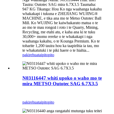
Tauira: Outotec SAG mira 6.7X3.5 Taumaha:
947 KG Tikanga: Hou Ko nga waahanga kakahu
whakakapi i tukuna e ZHEJIANG WUJING®
MACHINE, e tika ana mo te Metso Outotec Ball
Mill. Ko WUJING he kaiwhakarato matua o te
ao mo te mau rongoā i roto i te Quarry, Mining,
Recycling, me etahi atu, e kaha ana ki te tuku
30,000+ momo rereke o te whakakapi i nga
waahanga kakahu, o te Kounga Premium. Ko te
toharite 1,200 tauira hou ka taapirihia ia tau, mo
te whakatutuki i te piki haere o te hiahia...
pakirehua
taipitopito
N03116447 whiti upoko o waho mo te
mira METSO Outotec SAG 6.7X3.5
pakirehua
taipitopito