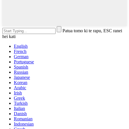
Patua tomo ki te rapu, ESC ranei
hei kati
English
French
German
Portuguese
Spanish
Russian
Japanese
Korean
Arabic
Irish
Greek
Turkish
Italian
Danish
Romanian
Indonesian