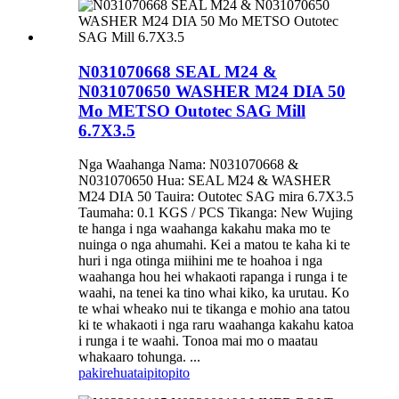
N031070668 SEAL M24 &
N031070650 WASHER M24 DIA 50
Mo METSO Outotec SAG Mill
6.7X3.5
Nga Waahanga Nama: N031070668 &
N031070650 Hua: SEAL M24 & WASHER
M24 DIA 50 Tauira: Outotec SAG mira 6.7X3.5
Taumaha: 0.1 KGS / PCS Tikanga: New Wujing
te hanga i nga waahanga kakahu maka mo te
nuinga o nga ahumahi. Kei a matou te kaha ki te
huri i nga otinga miihini me te hoahoa i nga
waahanga hou hei whakaoti rapanga i runga i te
waahi, na tenei ka tino whai kiko, ka urutau. Ko
te whai wheako nui te tikanga e mohio ana tatou
ki te whakaoti i nga raru waahanga kakahu katoa
i runga i te waahi. Tonoa mai mo o maatau
whakaaro tohunga. ...
pakirehua
taipitopito