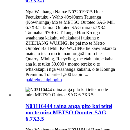
6.7X3.5
Nga Waahanga Nama: N032019315 Hua:
Paetukutuku - Waho 40х40mm Tauranga
(Kōwhiringa) Mo te METSO Outotec SAG Mill
6.7X3.5 Tauira: Outotec SAG mira 6.7X3.5
Taumaha: 970KG Tikanga: Hou Ko nga
waahanga kakahu whakakapi i tukuna e
ZHEJIANG WUJING, he pai mo te Metso
Outotec Ball Mill. Ko WUJING he kaiwhakarato
matua o te ao mo te mau rongoā i roto i te
Quarry, Mining, Recycling, me etahi atu, e kaha
ana ki te tuku 30,000+ momo rereke o te
whakakapi i nga waahanga kakahu, o te Kounga
Premium. Toharite 1,200 taapiri ...
pakirehua
taipitopito
N03116444 raina anga pito kai teitei
mo te mira METSO Outotec SAG
6.7X3.5
Nga Waahanga Nama: N03116444 Hua: liner