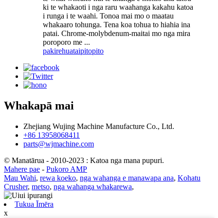
ki te whakaoti i nga raru waahanga kakahu katoa
i runga i te waahi. Tonoa mai mo o maatau
whakaaro tohunga. Tena koa tohua to hiahia ina
patai. Chrome-molybdenum-maitai mo nga mira
poroporo me ...
pakirehua
taipitopito
Whakapā mai
Zhejiang Wujing Machine Manufacture Co., Ltd.
+86 13958068411
parts@wjmachine.com
© Manatārua - 2010-2023 : Katoa nga mana pupuri.
Mahere pae
-
Pukoro AMP
Mau Wahi
,
rewa koeko
,
nga wahanga e manawapa ana
,
Kohatu
Crusher
,
metso
,
nga wahanga whakarewa
,
Tukua Īmēra
x