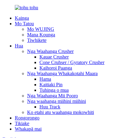
Kainga
Mo Tatou
Mo WUJING
Mana Kounga
Tiwhikete
Hua
Nga Waahanga Crusher
Kauae Crusher
Cone Cruhser / Gyratory Crusher
Kaihoroi Paanga
Nga Waahanga Whakakotahi Maara
Hama
Kaitiaki Pin
Tuhinga o mua
Nga Waahanga Mii Pooro
Nga waahanga miihini miihini
Huu Track
Ko etahi atu waahanga mokowhiti
Rongorongo
Tikiake
Whakapā mai