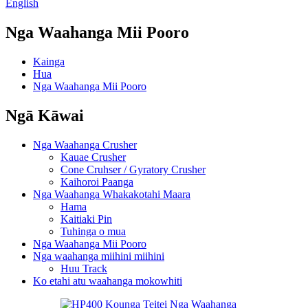
English
Nga Waahanga Mii Pooro
Kainga
Hua
Nga Waahanga Mii Pooro
Ngā Kāwai
Nga Waahanga Crusher
Kauae Crusher
Cone Cruhser / Gyratory Crusher
Kaihoroi Paanga
Nga Waahanga Whakakotahi Maara
Hama
Kaitiaki Pin
Tuhinga o mua
Nga Waahanga Mii Pooro
Nga waahanga miihini miihini
Huu Track
Ko etahi atu waahanga mokowhiti