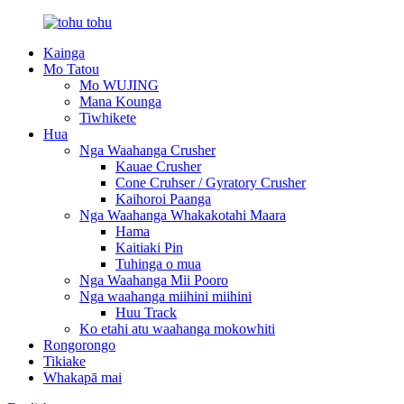
Kainga
Mo Tatou
Mo WUJING
Mana Kounga
Tiwhikete
Hua
Nga Waahanga Crusher
Kauae Crusher
Cone Cruhser / Gyratory Crusher
Kaihoroi Paanga
Nga Waahanga Whakakotahi Maara
Hama
Kaitiaki Pin
Tuhinga o mua
Nga Waahanga Mii Pooro
Nga waahanga miihini miihini
Huu Track
Ko etahi atu waahanga mokowhiti
Rongorongo
Tikiake
Whakapā mai