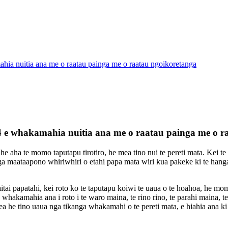
ahia nuitia ana me o raatau painga me o raatau ngoikoretanga
e 4 e whakamahia nuitia ana me o raatau painga me o 
a te momo taputapu tirotiro, he mea tino nui te pereti mata. Kei te w
a maataapono whiriwhiri o etahi papa mata wiri kua pakeke ki te hanga
itai papatahi, kei roto ko te taputapu koiwi te uaua o te hoahoa, he mom
 e whakamahia ana i roto i te waro maina, te rino rino, te parahi maina,
 he tino uaua nga tikanga whakamahi o te pereti mata, e hiahia ana ki te