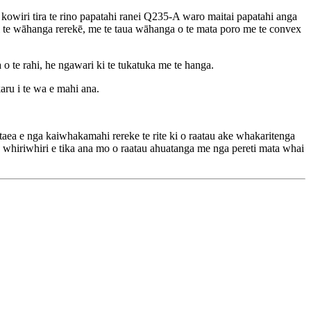
o kowiri tira te rino papatahi ranei Q235-A waro maitai papatahi anga
 ki te wāhanga rerekē, me te taua wāhanga o te mata poro me te convex
 o te rahi, he ngawari ki te tukatuka me te hanga.
aru i te wa e mahi ana.
aea e nga kaiwhakamahi rereke te rite ki o raatau ake whakaritenga
, whiriwhiri e tika ana mo o raatau ahuatanga me nga pereti mata whai