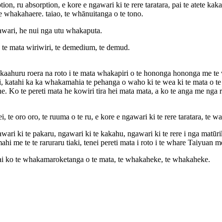
ion, ru absorption, e kore e ngawari ki te rere taratara, pai te atete kakahu
 te whakahaere. taiao, te whānuitanga o te tono.
gawari, he nui nga utu whakaputa.
e mata wiriwiri, te demedium, te demud.
hakaahuru roera na roto i te mata whakapiri o te hononga hononga me te
ei, katahi ka ka whakamahia te pehanga o waho ki te wea ki te mata o te 
ne. Ko te pereti mata he kowiri tira hei mata mata, a ko te anga me ng
i, te oro oro, te ruuma o te ru, e kore e ngawari ki te rere taratara, te w
 ngawari ki te pakaru, ngawari ki te kakahu, ngawari ki te rere i nga matūr
e mahi me te te raruraru tiaki, tenei pereti mata i roto i te whare Taiy
ai ko te whakamaroketanga o te mata, te whakaheke, te whakaheke.