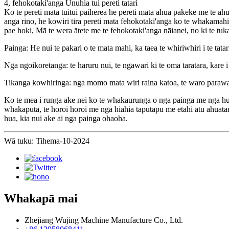
4, fehokotaki'anga Unuhia tui pereti tatari
Ko te pereti mata tuitui paiherea he pereti mata ahua pakeke me te ahu
anga rino, he kowiri tira pereti mata fehokotaki'anga ko te whakamahi
pae hoki, Mā te wera ātete me te fehokotaki'anga nāianei, no ki te tu
Painga: He nui te pakari o te mata mahi, ka taea te whiriwhiri i te tat
Nga ngoikoretanga: te haruru nui, te ngawari ki te oma taratara, kare 
Tikanga kowhiringa: nga momo mata wiri raina katoa, te waro paraw
Ko te mea i runga ake nei ko te whakaurunga o nga painga me nga hua
whakaputa, te horoi horoi me nga hiahia taputapu me etahi atu ahuata
hua, kia nui ake ai nga painga ohaoha.
Wā tuku: Tihema-10-2024
Whakapā mai
Zhejiang Wujing Machine Manufacture Co., Ltd.