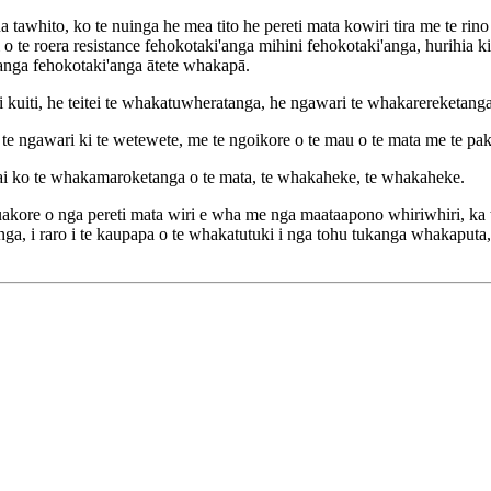
a tawhito, ko te nuinga he mea tito he pereti mata kowiri tira me te rin
 o te roera resistance fehokotaki'anga mihini fehokotaki'anga, hurihia
kanga fehokotaki'anga ātete whakapā.
ari kuiti, he teitei te whakatuwheratanga, he ngawari te whakarereketanga
i te ngawari ki te wetewete, me te ngoikore o te mau o te mata me te pak
ai ko te whakamaroketanga o te mata, te whakaheke, te whakaheke.
kore o nga pereti mata wiri e wha me nga maataapono whiriwhiri, ka t
nga, i raro i te kaupapa o te whakatutuki i nga tohu tukanga whakaputa