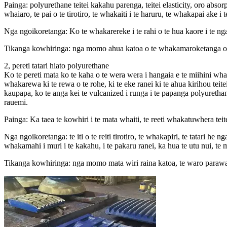
Painga: polyurethane teitei kakahu parenga, teitei elasticity, oro absorpt
whaiaro, te pai o te tirotiro, te whakaiti i te haruru, te whakapai ake i
Nga ngoikoretanga: Ko te whakarereke i te rahi o te hua kaore i te n
Tikanga kowhiringa: nga momo ahua katoa o te whakamaroketanga o t
2, pereti tatari hiato polyurethane
Ko te pereti mata ko te kaha o te wera wera i hangaia e te miihini w
whakarewa ki te rewa o te rohe, ki te eke ranei ki te ahua kirihou teit
kaupapa, ko te anga kei te vulcanized i runga i te papanga polyuretha
rauemi.
Painga: Ka taea te kowhiri i te mata whaiti, te reeti whakatuwhera teite
Nga ngoikoretanga: te iti o te reiti tirotiro, te whakapiri, te tatari he
whakamahi i muri i te kakahu, i te pakaru ranei, ka hua te utu nui, t
Tikanga kowhiringa: nga momo mata wiri raina katoa, te waro paraw