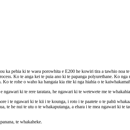
ou ka pehia ki te waea porowhita e E200 he kowiri tira a tawhio noa te 
rocess. Ko te anga kei te puia ano ki te papanga polyurethane. Ko nga
a. Ko te rohe o waho ka hangaia kia rite ki nga hiahia o te kaiwhakamah
re e ngawari ki te rere taratara, he ngawari ki te wetewete me te whaka
e i te ngawari ki te kii i te kounga, i roto i te paatete o te pahū wha
, te he nui te utu o te whakaputanga, a ehara i te mea ngawari ki te tau
ri panana, te whakaheke.