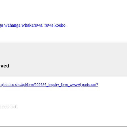
ga wahanga whakarewa
,
rewa koeko
,