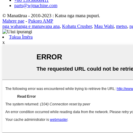
+86 13958068411
parts@wjmachine.com
© Manatārua - 2010-2023 : Katoa nga mana pupuri.
Mahere pae
-
Pukoro AMP
nga wahanga e manawapa ana
,
Kohatu Crusher
,
Mau Wahi
,
metso
,
n
Tukua Īmēra
x