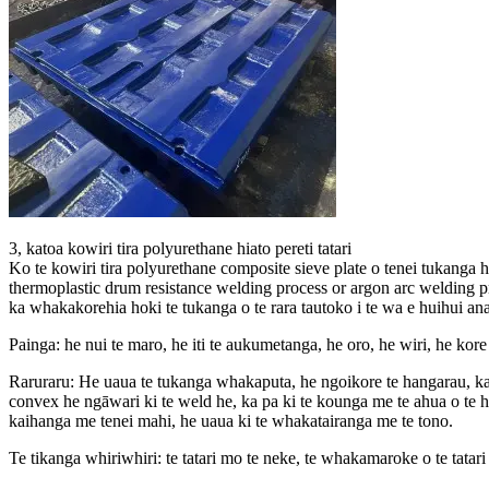
3, katoa kowiri tira polyurethane hiato pereti tatari
Ko te kowiri tira polyurethane composite sieve plate o tenei tukanga h
thermoplastic drum resistance welding process or argon arc welding p
ka whakakorehia hoki te tukanga o te rara tautoko i te wa e huihui an
Painga: he nui te maro, he iti te aukumetanga, he oro, he wiri, he ko
Raruraru: He uaua te tukanga whakaputa, he ngoikore te hangarau, kaor
convex he ngāwari ki te weld he, ka pa ki te kounga me te ahua o te hua
kaihanga me tenei mahi, he uaua ki te whakatairanga me te tono.
Te tikanga whiriwhiri: te tatari mo te neke, te whakamaroke o te tata