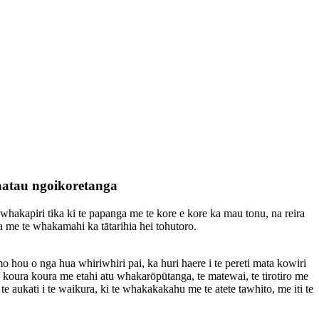
raatau ngoikoretanga
hakapiri tika ki te papanga me te kore e kore ka mau tonu, na reira
 me te whakamahi ka tātarihia hei tohutoro.
o hou o nga hua whiriwhiri pai, ka huri haere i te pereti mata kowiri
 te koura koura me etahi atu whakarōpūtanga, te matewai, te tirotiro me
 aukati i te waikura, ki te whakakakahu me te atete tawhito, me iti te