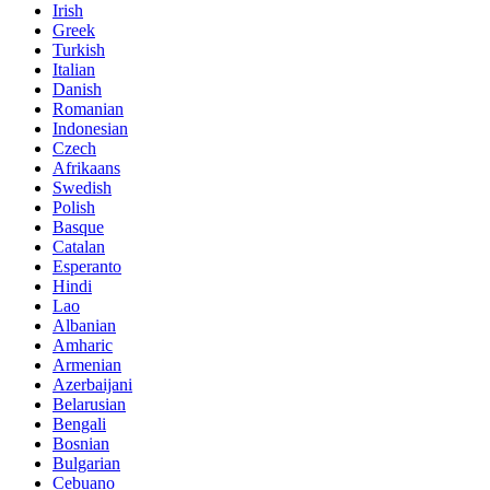
Irish
Greek
Turkish
Italian
Danish
Romanian
Indonesian
Czech
Afrikaans
Swedish
Polish
Basque
Catalan
Esperanto
Hindi
Lao
Albanian
Amharic
Armenian
Azerbaijani
Belarusian
Bengali
Bosnian
Bulgarian
Cebuano