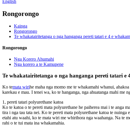
English
Rongorongo
Kainga
Rongorongo
Te whakatairitetanga o nga hanganga pereti tatari e 4 e whakam
Rongorongo
Nga Korero Ahumahi
Nga korero a te Kamupene
Te whakatairitetanga o nga hanganga pereti tatari 
Ko te
mata wiri
he maha nga momo me te whakamahi whanui, ahakoa he ah
karekau e mau. I tenei wa, ko te hanganga, nga ahuatanga mahi me ng
1, pereti tatari polyurethane katoa
Ko te katoa o te pereti mata polyurethane he paiherea mai i te anga ma
tira i nga tau tata nei. Ko te pereti mata polyurethane katoa te nuinga
etahi atu waahi, ko te mata wiri me whirihora nga waahanga. Na te mea
rahi o te tui mata ina whakamahia.