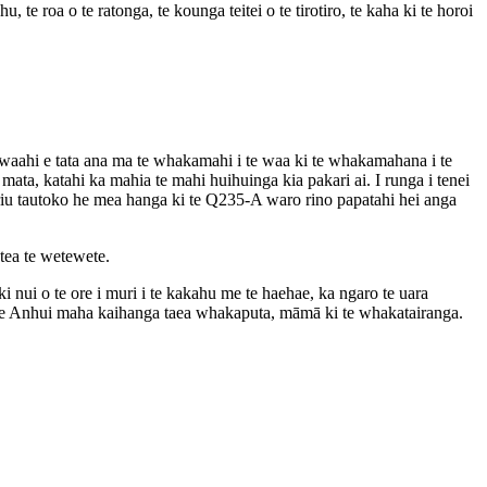
, te roa o te ratonga, te kounga teitei o te tirotiro, te kaha ki te horoi
 waahi e tata ana ma te whakamahi i te waa ki te whakamahana i te
mata, katahi ka mahia te mahi huihuinga kia pakari ai. I runga i tenei
a riu tautoko he mea hanga ki te Q235-A waro rino papatahi hei anga
atea te wetewete.
iki nui o te ore i muri i te kakahu me te haehae, ka ngaro te uara
uan me Anhui maha kaihanga taea whakaputa, māmā ki te whakatairanga.