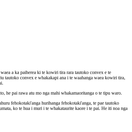
waea a ka paiherea ki te kowiri tira rara tautoko convex e te
 riu tautoko convex e whakakapi ana i te waahanga waea kowiri tira,
i.
hiato, he pai rawa atu mo nga mahi whakamaoritanga o te tipu waro.
kaahuru fehokotaki'anga hurihanga fehokotaki'anga, te pae tautoko
mata, ko te hua i muri i te whakataurite kaore i te pai. He iti noa nga