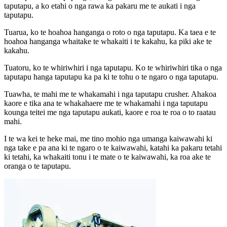
taputapu, a ko etahi o nga rawa ka pakaru me te aukati i nga
taputapu.
Tuarua, ko te hoahoa hanganga o roto o nga taputapu. Ka taea e te
hoahoa hanganga whaitake te whakaiti i te kakahu, ka piki ake te
kakahu.
Tuatoru, ko te whiriwhiri i nga taputapu. Ko te whiriwhiri tika o nga
taputapu hanga taputapu ka pa ki te tohu o te ngaro o nga taputapu.
Tuawha, te mahi me te whakamahi i nga taputapu crusher. Ahakoa
kaore e tika ana te whakahaere me te whakamahi i nga taputapu
kounga teitei me nga taputapu aukati, kaore e roa te roa o to raatau
mahi.
I te wa kei te heke mai, me tino mohio nga umanga kaiwawahi ki
nga take e pa ana ki te ngaro o te kaiwawahi, katahi ka pakaru tetahi
ki tetahi, ka whakaiti tonu i te mate o te kaiwawahi, ka roa ake te
oranga o te taputapu.