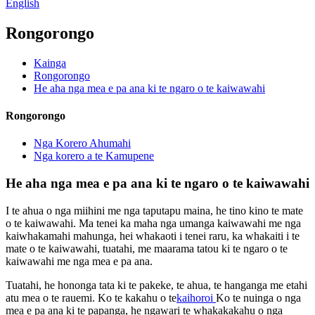
English
Rongorongo
Kainga
Rongorongo
He aha nga mea e pa ana ki te ngaro o te kaiwawahi
Rongorongo
Nga Korero Ahumahi
Nga korero a te Kamupene
He aha nga mea e pa ana ki te ngaro o te kaiwawahi
I te ahua o nga miihini me nga taputapu maina, he tino kino te mate
o te kaiwawahi. Ma tenei ka maha nga umanga kaiwawahi me nga
kaiwhakamahi mahunga, hei whakaoti i tenei raru, ka whakaiti i te
mate o te kaiwawahi, tuatahi, me maarama tatou ki te ngaro o te
kaiwawahi me nga mea e pa ana.
Tuatahi, he hononga tata ki te pakeke, te ahua, te hanganga me etahi
atu mea o te rauemi. Ko te kakahu o te
kaihoroi
Ko te nuinga o nga
mea e pa ana ki te papanga, he ngawari te whakakakahu o nga