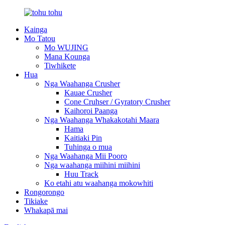
Kainga
Mo Tatou
Mo WUJING
Mana Kounga
Tiwhikete
Hua
Nga Waahanga Crusher
Kauae Crusher
Cone Cruhser / Gyratory Crusher
Kaihoroi Paanga
Nga Waahanga Whakakotahi Maara
Hama
Kaitiaki Pin
Tuhinga o mua
Nga Waahanga Mii Pooro
Nga waahanga miihini miihini
Huu Track
Ko etahi atu waahanga mokowhiti
Rongorongo
Tikiake
Whakapā mai