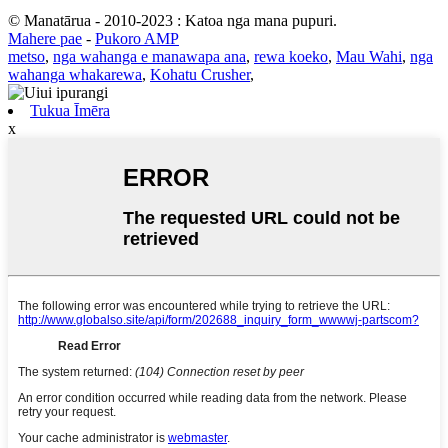
© Manatārua - 2010-2023 : Katoa nga mana pupuri.
Mahere pae
-
Pukoro AMP
metso
,
nga wahanga e manawapa ana
,
rewa koeko
,
Mau Wahi
,
nga
wahanga whakarewa
,
Kohatu Crusher
,
Tukua Īmēra
x