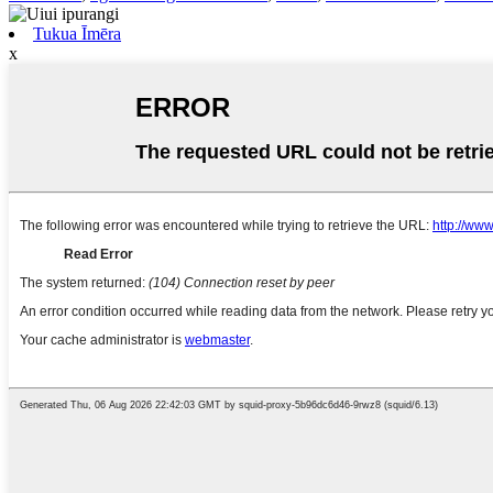
Tukua Īmēra
x