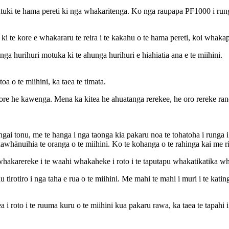
utuki te hama pereti ki nga whakaritenga. Ko nga raupapa PF1000 i run
ki te kore e whakararu te reira i te kakahu o te hama pereti, koi whakap
nga hurihuri motuka ki te ahunga hurihuri e hiahiatia ana e te miihini.
 o te miihini, ka taea te timata.
kaore he kawenga. Mena ka kitea he ahuatanga rerekee, he oro rereke rane
ai tonu, me te hanga i nga taonga kia pakaru noa te tohatoha i runga i 
awhānuihia te oranga o te miihini. Ko te kohanga o te rahinga kai me r
e whakarereke i te waahi whakaheke i roto i te taputapu whakatikatika w
u tirotiro i nga taha e rua o te miihini. Me mahi te mahi i muri i te katin
 roto i te ruuma kuru o te miihini kua pakaru rawa, ka taea te tapahi i t