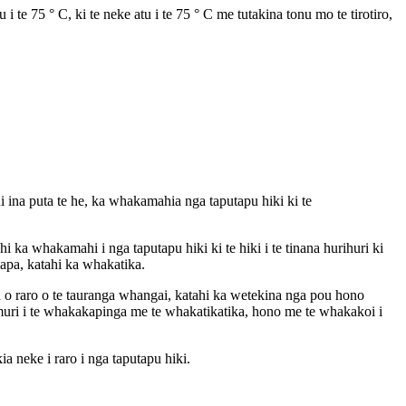
 te 75 ° C, ki te neke atu i te 75 ° C me tutakina tonu mo te tirotiro,
 ina puta te he, ka whakamahia nga taputapu hiki ki te
hi ka whakamahi i nga taputapu hiki ki te hiki i te tinana hurihuri ki
papa, katahi ka whakatika.
aha o raro o te tauranga whangai, katahi ka wetekina nga pou hono
 I muri i te whakakapinga me te whakatikatika, hono me te whakakoi i
ia neke i raro i nga taputapu hiki.