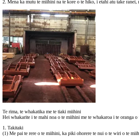
2. Mena ka mutu te miihini na te kore o te hiko, i etahi atu take ranei,
Te rima, te whakatika me te tiaki miihini
Hei whakarite i te mahi noa o te miihini me te whakaroa i te oranga o 
1. Takitaki
(1) Me pai te rere o te miihini, ka piki ohorere te nui o te wiri o te mi