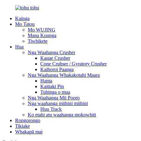
Kainga
Mo Tatou
Mo WUJING
Mana Kounga
Tiwhikete
Hua
Nga Waahanga Crusher
Kauae Crusher
Cone Cruhser / Gyratory Crusher
Kaihoroi Paanga
Nga Waahanga Whakakotahi Maara
Hama
Kaitiaki Pin
Tuhinga o mua
Nga Waahanga Mii Pooro
Nga waahanga miihini miihini
Huu Track
Ko etahi atu waahanga mokowhiti
Rongorongo
Tikiake
Whakapā mai