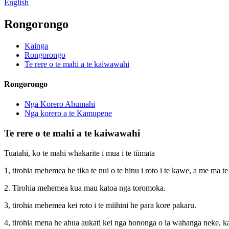
English
Rongorongo
Kainga
Rongorongo
Te rere o te mahi a te kaiwawahi
Rongorongo
Nga Korero Ahumahi
Nga korero a te Kamupene
Te rere o te mahi a te kaiwawahi
Tuatahi, ko te mahi whakarite i mua i te tiimata
1, tirohia mehemea he tika te nui o te hinu i roto i te kawe, a me ma te
2. Tirohia mehemea kua mau katoa nga toromoka.
3, tirohia mehemea kei roto i te miihini he para kore pakaru.
4, tirohia mena he ahua aukati kei nga hononga o ia wahanga neke, ka 