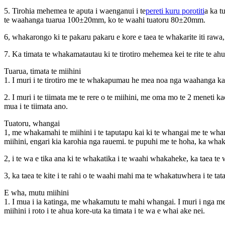
5. Tirohia mehemea te aputa i waenganui i te
pereti kuru porotiti
a ka t
te waahanga tuarua 100±20mm, ko te waahi tuatoru 80±20mm.
6, whakarongo ki te pakaru pakaru e kore e taea te whakarite iti rawa, 
7. Ka timata te whakamatautau ki te tirotiro mehemea kei te rite te ahu
Tuarua, timata te miihini
1. I muri i te tirotiro me te whakapumau he mea noa nga waahanga katoa
2. I muri i te tiimata me te rere o te miihini, me oma mo te 2 meneti 
mua i te tiimata ano.
Tuatoru, whangai
1, me whakamahi te miihini i te taputapu kai ki te whangai me te whang
miihini, engari kia karohia nga rauemi. te pupuhi me te hoha, ka whak
2, i te wa e tika ana ki te whakatika i te waahi whakaheke, ka taea t
3, ka taea te kite i te rahi o te waahi mahi ma te whakatuwhera i te tata
E wha, mutu miihini
1. I mua i ia katinga, me whakamutu te mahi whangai. I muri i nga mea i
miihini i roto i te ahua kore-uta ka timata i te wa e whai ake nei.