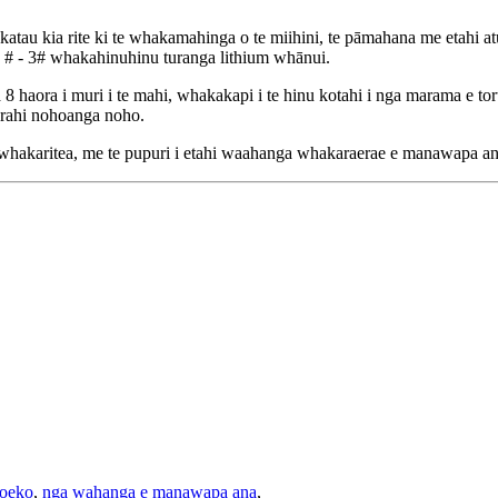
au kia rite ki te whakamahinga o te miihini, te pāmahana me etahi atu 
1 # - 3# whakahinuhinu turanga lithium whānui.
8 haora i muri i te mahi, whakakapi i te hinu kotahi i nga marama e tor
rōrahi nohoanga noho.
ua whakaritea, me te pupuri i etahi waahanga whakaraerae e manawapa an
koeko
,
nga wahanga e manawapa ana
,