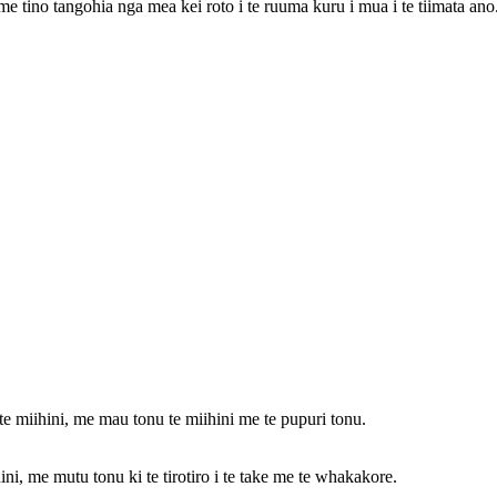
 me tino tangohia nga mea kei roto i te ruuma kuru i mua i te tiimata ano
te miihini, me mau tonu te miihini me te pupuri tonu.
ihini, me mutu tonu ki te tirotiro i te take me te whakakore.