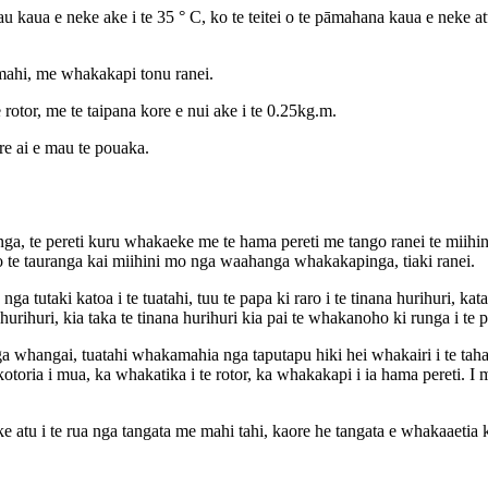
 kaua e neke ake i te 35 ° C, ko te teitei o te pāmahana kaua e neke atu i
amahi, me whakakapi tonu ranei.
e rotor, me te taipana kore e nui ake i te 0.25kg.m.
re ai e mau te pouaka.
ga, te pereti kuru whakaeke me te hama pereti me tango ranei te miihini
 o te tauranga kai miihini mo nga waahanga whakakapinga, tiaki ranei.
 tutaki katoa i te tuatahi, tuu te papa ki raro i te tinana hurihuri, kata
hurihuri, kia taka te tinana hurihuri kia pai te whakanoho ki runga i te 
uranga whangai, tuatahi whakamahia nga taputapu hiki hei whakairi i te t
akotoria i mua, ka whakatika i te rotor, ka whakakapi i ia hama pereti.
ke atu i te rua nga tangata me mahi tahi, kaore he tangata e whakaaetia k