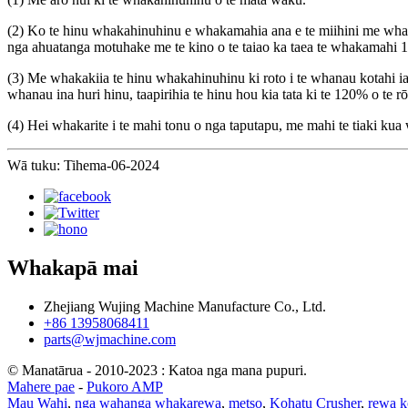
(2) Ko te hinu whakahinuhinu e whakamahia ana e te miihini me whakat
nga ahuatanga motuhake me te kino o te taiao ka taea te whakamahi 
(3) Me whakakiia te hinu whakahinuhinu ki roto i te whanau kotahi ia 
whanau ina huri hinu, taapirihia te hinu hou kia tata ki te 120% o te 
(4) Hei whakarite i te mahi tonu o nga taputapu, me mahi te tiaki k
Wā tuku: Tihema-06-2024
Whakapā mai
Zhejiang Wujing Machine Manufacture Co., Ltd.
+86 13958068411
parts@wjmachine.com
© Manatārua - 2010-2023 : Katoa nga mana pupuri.
Mahere pae
-
Pukoro AMP
Mau Wahi
,
nga wahanga whakarewa
,
metso
,
Kohatu Crusher
,
rewa 