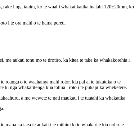
ga ake i nga tauira, ko te waahi whakatikatika tuatahi 120±20mm, ko
oto i te ora mahi o te hama pereti.
i, me aukati tonu mo te tirotiro, ka kitea te take ka whakakorehia i
te roanga o te waahanga mahi rotor, kia pai ai te tukatuka o te
ite ki nga whakaritenga kua tohua i roto i te pukapuka wheketere.
hakaahuru, a me wewete te nati maukati i te tuatahi ka whakatika.
ga.
e mana ka taea te aukati i te miihini ki te whakarite kia noho te