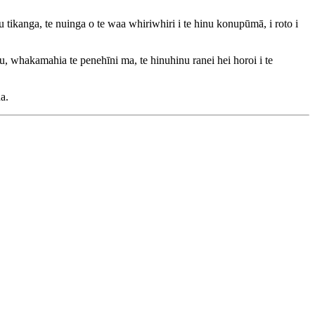
tikanga, te nuinga o te waa whiriwhiri i te hinu konupūmā, i roto i
u, whakamahia te penehīni ma, te hinuhinu ranei hei horoi i te
a.