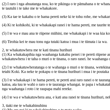
(2) I raro i nga ahuatanga noa, ko te pikinga o te pāmahana o te whanau
te tautuhi i te take me te whakakore.
(3) Ka tae te kakahu o te hama pereti neke ki te tohu rohe, me whak
(4) Ki te kohikohi, ki te whakakapi ranei i te hama pereti, me taurite t
(5) I te wa e mau ana te riipene miihini, me whakakapi i te waa kia ko
(6) Tirohia kei te mau tonu nga tutaki katoa i mua i te tiimata i ia wa.
2, te whakatuwhera me te kati tinana hurihuri
(1) Ka whakakapihia nga waahanga kakahu penei i te pereti riipene an
whakatuwhera i te taha o muri o te tinana, o raro ranei. he waahanga
(2) I te whakatuwheratanga o te wahanga o muri o te tinana, wetekina nga
tetahi Koki. Ka neke te pokapu o te tinana hurihuri i mua i te poutaka 
(3) I te whakakapi i te hama pereti, te pereti arai raro ranei o te ta
katoa, ata tuu te wahi o raro o te tauranga whangai. te papa i whakat
nga waahanga i roto i te raupapa mahi rereke.
(4) I te wa e whakatuwhera ana, e kati ana ranei te tinana hurihuri, ne
3, tiaki me te whakahinuhinu
(1) Me aro nui ki te whakahinuhinu o te mata waku.