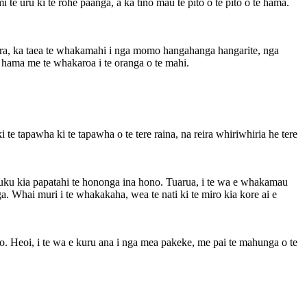
mi te uru ki te rohe paanga, a ka tino mau te pito o te pito o te hama.
ra, ka taea te whakamahi i nga momo hangahanga hangarite, nga
o hama me te whakaroa i te oranga o te mahi.
 tapawha ki te tapawha o te tere raina, na reira whiriwhiria he tere
nuku kia papatahi te hononga ina hono. Tuarua, i te wa e whakamau
. Whai muri i te whakakaha, wea te nati ki te miro kia kore ai e
o. Heoi, i te wa e kuru ana i nga mea pakeke, me pai te mahunga o te