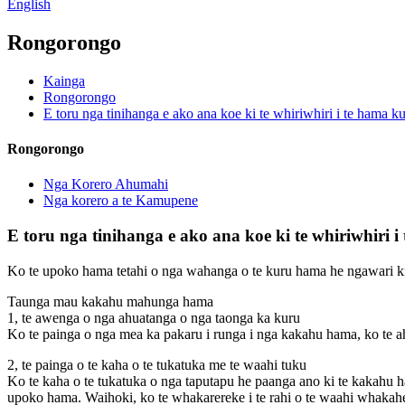
English
Rongorongo
Kainga
Rongorongo
E toru nga tinihanga e ako ana koe ki te whiriwhiri i te hama k
Rongorongo
Nga Korero Ahumahi
Nga korero a te Kamupene
E toru nga tinihanga e ako ana koe ki te whiriwhiri 
Ko te upoko hama tetahi o nga wahanga o te kuru hama he ngawari k
Taunga mau kakahu mahunga hama
1, te awenga o nga ahuatanga o nga taonga ka kuru
Ko te painga o nga mea ka pakaru i runga i nga kakahu hama, ko te ahua 
2, te painga o te kaha o te tukatuka me te waahi tuku
Ko te kaha o te tukatuka o nga taputapu he paanga ano ki te kakahu ham
upoko hama. Waihoki, ko te whakarereke i te rahi o te waahi whakahek