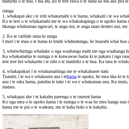
matūriki o te hua. I tua atu, ko te tere rawa o te raina ka nui ake pea t
otinga
1, whakapai ake i te reiti whakamahi o te hama, whakaiti i te wa wh
Ko te tere o te whakamahi me te wa whakakapinga o te upoko hama e
tikanga whakamau ngawari, te anga nui, te anga tatau tirotiro nui, m
2. Ko te carbide sima ki runga
I muri i te mau o te hama ki tetahi whānuitanga, he huarahi whai hua a
3, whiriwhiringa whaitake o nga waahanga mahi me nga waahanga 
Ka whakamahia te nuinga o te kaiwawao hama ki te pakaru i nga rauemi
tere tere hei whakarite i te rahi o te matūriki o te hua. Ka taea te whakait
4, whakapakari i te whakamahinga me te whakahaere tiaki
Tuatahi, i te wa e whakauru ana i te
hama
te upoko, he mea tika ki te
ana i te raka hama, patuhia te tuke i te wa e whakamau ana. Ka mutu, 
matara.
5, whakapai ake i te kakahu parenga o te rauemi hama
Ko nga mea o te upoko hama i te nuinga o te waa he mea hanga mai i t
hama me te pai o te waikura, me te kaha hoki o te kakahu.