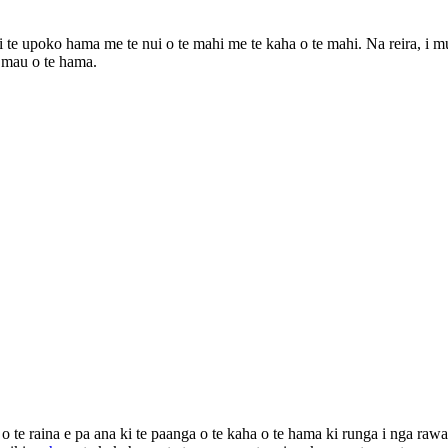
e upoko hama me te nui o te mahi me te kaha o te mahi. Na reira, i mur
e mau o te hama.
o te raina e pa ana ki te paanga o te kaha o te hama ki runga i nga rawa