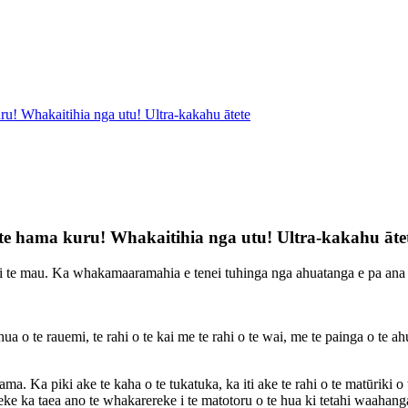
uru! Whakaitihia nga utu! Ultra-kakahu ātete
i te hama kuru! Whakaitihia nga utu! Ultra-kakahu āte
i te mau. Ka whakamaaramahia e tenei tuhinga nga ahuatanga e pa ana 
o te rauemi, te rahi o te kai me te rahi o te wai, me te painga o te ahu
a. Ka piki ake te kaha o te tukatuka, ka iti ake te rahi o te matūriki 
e ka taea ano te whakarereke i te matotoru o te hua ki tetahi waahanga