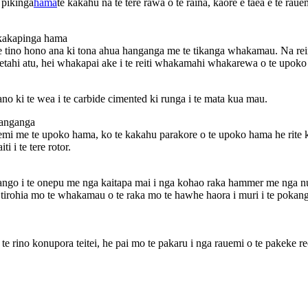
e pikinga
hama
te kakahu na te tere rawa o te raina, kaore e taea e te raue
akakapinga hama
 tino hono ana ki tona ahua hanganga me te tikanga whakamau. Na rei
e etahi atu, hei whakapai ake i te reiti whakamahi whakarewa o te upok
no ki te wea i te carbide cimented ki runga i te mata kua mau.
hanganga
 me te upoko hama, ko te kakahu parakore o te upoko hama he rite ki te
i i te tere rotor.
 tango i te onepu me nga kaitapa mai i nga kohao raka hammer me nga 
tirohia mo te whakamau o te raka mo te hawhe haora i muri i te pokanga
e rino konupora teitei, he pai mo te pakaru i nga rauemi o te pakeke re