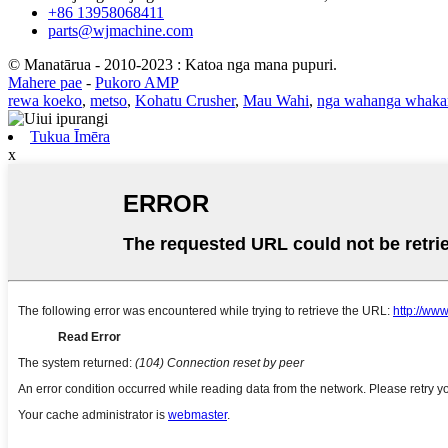
+86 13958068411
parts@wjmachine.com
© Manatārua - 2010-2023 : Katoa nga mana pupuri.
Mahere pae
-
Pukoro AMP
rewa koeko
,
metso
,
Kohatu Crusher
,
Mau Wahi
,
nga wahanga whaka
Tukua Īmēra
x