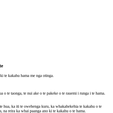
te
ki te kakahu hama me nga otinga.
a o te taonga, te nui ake o te pakeke o te rauemi i runga i te hama.
o te hua, ka iti te owehenga kuru, ka whakahekehia te kakahu o te
, na reira ka whai paanga ano ki te kakahu o te hama.