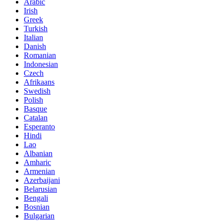
Arabic
Irish
Greek
Turkish
Italian
Danish
Romanian
Indonesian
Czech
Afrikaans
Swedish
Polish
Basque
Catalan
Esperanto
Hindi
Lao
Albanian
Amharic
Armenian
Azerbaijani
Belarusian
Bengali
Bosnian
Bulgarian