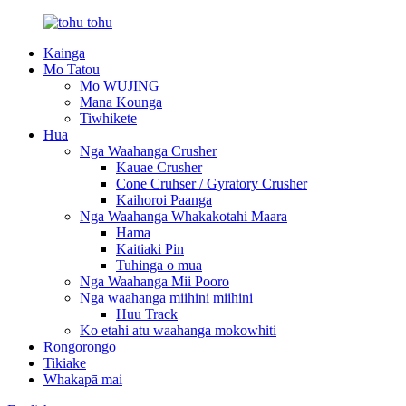
Kainga
Mo Tatou
Mo WUJING
Mana Kounga
Tiwhikete
Hua
Nga Waahanga Crusher
Kauae Crusher
Cone Cruhser / Gyratory Crusher
Kaihoroi Paanga
Nga Waahanga Whakakotahi Maara
Hama
Kaitiaki Pin
Tuhinga o mua
Nga Waahanga Mii Pooro
Nga waahanga miihini miihini
Huu Track
Ko etahi atu waahanga mokowhiti
Rongorongo
Tikiake
Whakapā mai