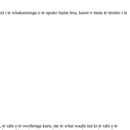
i i te whakaurunga o te upoko hama hou, kaore e mutu te tirotiro i te
, te rahi o te owehenga kuru, me te whai waahi nui ki te rahi o te