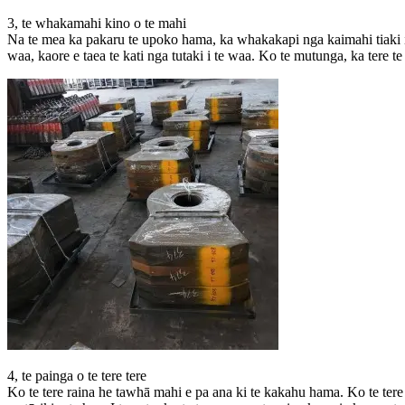
3, te whakamahi kino o te mahi
Na te mea ka pakaru te upoko hama, ka whakakapi nga kaimahi tiaki i t
waa, kaore e taea te kati nga tutaki i te waa. Ko te mutunga, ka tere t
4, te painga o te tere tere
Ko te tere raina he tawhā mahi e pa ana ki te kakahu hama. Ko te tere 